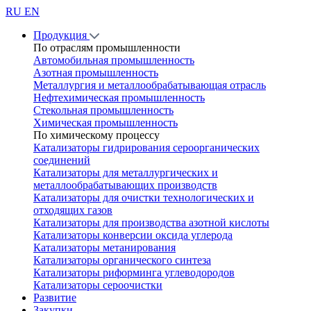
RU
EN
Продукция
По отраслям промышленности
Автомобильная промышленность
Азотная промышленность
Металлургия и металлообрабатывающая отрасль
Нефтехимическая промышленность
Стекольная промышленность
Химическая промышленность
По химическому процессу
Катализаторы гидрирования сероорганических
соединений
Катализаторы для металлургических и
металлообрабатывающих производств
Катализаторы для очистки технологических и
отходящих газов
Катализаторы для производства азотной кислоты
Катализаторы конверсии оксида углерода
Катализаторы метанирования
Катализаторы органического синтеза
Катализаторы риформинга углеводородов
Катализаторы сероочистки
Развитие
Закупки