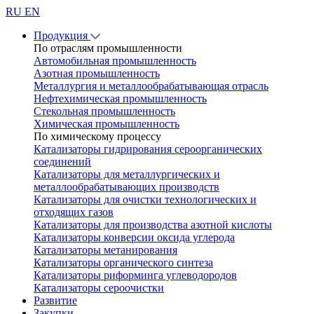
RU
EN
Продукция
По отраслям промышленности
Автомобильная промышленность
Азотная промышленность
Металлургия и металлообрабатывающая отрасль
Нефтехимическая промышленность
Стекольная промышленность
Химическая промышленность
По химическому процессу
Катализаторы гидрирования сероорганических
соединений
Катализаторы для металлургических и
металлообрабатывающих производств
Катализаторы для очистки технологических и
отходящих газов
Катализаторы для производства азотной кислоты
Катализаторы конверсии оксида углерода
Катализаторы метанирования
Катализаторы органического синтеза
Катализаторы риформинга углеводородов
Катализаторы сероочистки
Развитие
Закупки